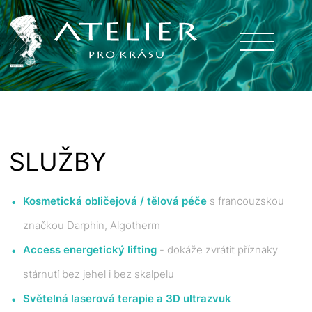
SLUŽBY
Kosmetická obličejová / tělová péče
s francouzskou
značkou Darphin, Algotherm
Access energetický lifting
- dokáže zvrátit příznaky
stárnutí bez jehel i bez skalpelu
Světelná laserová terapie a 3D ultrazvuk