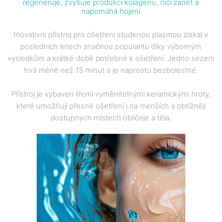
regeneruje, zvyšuje produkci kolagenu, ničí zánět a
napomáhá hojení
Inovativní přístroj pro ošetření studenou plazmou získal v
posledních letech značnou popularitu díky výborným
výsledkům a krátké době potřebné k ošetření. Jedno sezení
trvá méně než 15 minut a je naprosto bezbolestné.
Přístroj je vybaven třemi vyměnitelnými keramickými hroty,
které umožňují přesné ošetření i na menších a obtížněji
dostupných místech obličeje a těla.