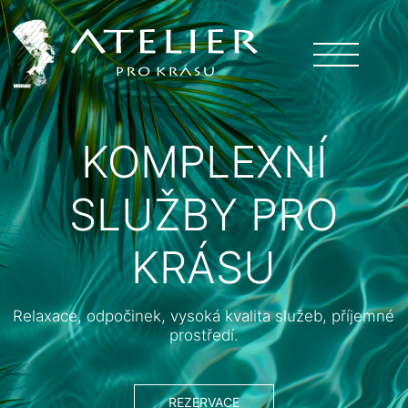
KOMPLEXNÍ
SLUŽBY PRO
KRÁSU
Relaxace, odpočinek, vysoká kvalita služeb, příjemné
prostředí.
REZERVACE