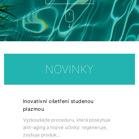
NOVINKY
Inovativní ošetření studenou
plazmou
Vyzkoušejte proceduru, která poskytuje
anti-aging a hojivé účinky: regeneruje,
zvyšuje produk...